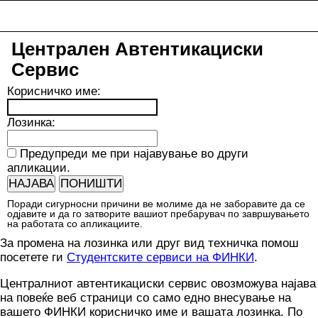
Централен Автентикациски
Сервис
К
орисничко име:
Л
озинка:
П
редупреди ме при најавување во други
апликации.
Поради сигурносни причини ве молиме да не заборавите да се
одјавите и да го затворите вашиот пребарувач по завршувањето
на работата со апликациите.
За промена на лозинка или друг вид техничка помош
посетете ги
Студентските сервиси на ФИНКИ
.
Централниот автентикациски сервис овозможува најава
на повеќе веб страници со само едно внесување на
вашето ФИНКИ корисничко име и вашата лозинка. По